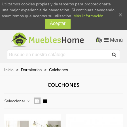
Utilizamos cookies propias y de terceros para proporcionarte
una mejor experiencia de navegación. Si continuas navegando,
×
asumiremos que aceptas su utilización.
Más Información
Aceptar
Menú
0
Inicio
>
Dormitorios
>
Colchones
COLCHONES
Seleccionar